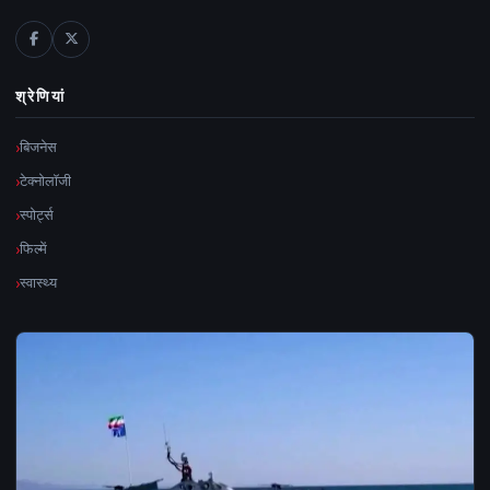
श्रेणियां
बिजनेस
टेक्नोलॉजी
स्पोर्ट्स
फिल्में
स्वास्थ्य