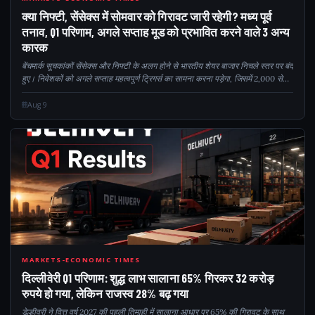
Q13
क्या निफ्टी, सेंसेक्स में सोमवार को गिरावट जारी रहेगी? मध्य पूर्व
तनाव, Q1 परिणाम, अगले सप्ताह मूड को प्रभावित करने वाले 3 अन्य
कारक
बेंचमार्क सूचकांकों सेंसेक्स और निफ्टी के अलग होने से भारतीय शेयर बाजार निचले स्तर पर बंद
हुए। निवेशकों को अगले सप्ताह महत्वपूर्ण ट्रिगर्स का सामना करना पड़ेगा, जिसमें 2,000 से
अधिक Q1 आय घोषणाएं, मध्य पूर्व की भौगोलिक स्थिति के बीच कच्चे तेल की कीमतों में उतार-
चढ़ाव शामिल हैं...
Aug 9
Q16
MARKETS-ECONOMIC TIMES
दिल्लीवेरी Q1 परिणाम: शुद्ध लाभ सालाना 65% गिरकर 32 करोड़
रुपये हो गया, लेकिन राजस्व 28% बढ़ गया
डेल्हीवरी ने वित्त वर्ष 2027 की पहली तिमाही में सालाना आधार पर 65% की गिरावट के साथ