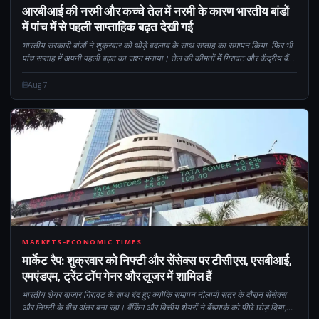
CM
आरबीआई की नरमी और कच्चे तेल में नरमी के कारण भारतीय बांडों
में पांच में से पहली साप्ताहिक बढ़त देखी गई
भारतीय सरकारी बांडों ने शुक्रवार को थोड़े बदलाव के साथ सप्ताह का समापन किया, फिर भी
पांच सप्ताह में अपनी पहली बढ़त का जश्न मनाया। तेल की कीमतों में गिरावट और केंद्रीय बैंक
के शांत रुख ने इन बांडों की मांग बढ़ाने में मदद की...
Aug 7
CM
MARKETS-ECONOMIC TIMES
मार्केट रैप: शुक्रवार को निफ्टी और सेंसेक्स पर टीसीएस, एसबीआई,
एमएंडएम, ट्रेंट टॉप गेनर और लूजर में शामिल हैं
भारतीय शेयर बाजार गिरावट के साथ बंद हुए क्योंकि समापन नीलामी सत्र के दौरान सेंसेक्स
और निफ्टी के बीच अंतर बना रहा। बैंकिंग और वित्तीय शेयरों ने बेंचमार्क को पीछे छोड़ दिया,