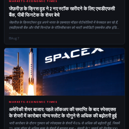
2
MARKETS-ECONOMIC TIMES
जेफ़रीज़ के क्रिस वुड ने 2 नए स्टॉक खरीदने के लिए एचडीएफसी
बैंक, पीबी फिनटेक के शेयर बेचे
जेफ़रीज़ के क्रिस्टोफर वुड अपने भारत के एकमात्र मॉडल पोर्टफोलियो में फेरबदल कर रहे हैं,
एचडीएफसी बैंक और पीबी फिनटेक के पॉलिसीबाजार को मल्टी कमोडिटी एक्सचेंज ऑफ इंडिया
(एमसीएक्स) और आईवियर रिटेलर लेंसकार्ट सॉल्यूशन के पक्ष में छोड़ रहे हैं...
Aug 7
CM
MARKETS-ECONOMIC TIMES
अमेरिकी शेयर बाजार: पहले लॉकअप की समाप्ति के बाद स्पेसएक्स
के शेयरों में कारोबार योग्य फ्लोट के दोगुने से अधिक की बढ़ोतरी हुई
भारी कारोबार के दौरान गुरुवार को स्पेसएक्स के शेयरों में 6% से अधिक की बढ़ोतरी हुई, जिसमें
23 अरब डॉलर से अधिक मूल्य के शेयरों में बदलाव हुआ - कंपनी के 7 जुलाई को नैस्डैक 100 में