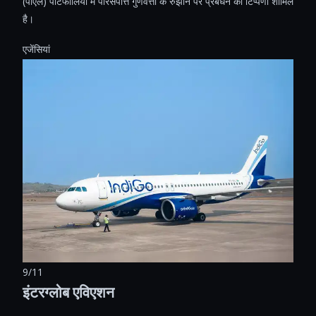
(पीएल) पोर्टफोलियो में परिसंपत्ति गुणवत्ता के रुझान पर प्रबंधन की टिप्पणी शामिल
है।
एजेंसियां ​​
9/11
इंटरग्लोब एविएशन