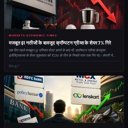
Q17
MARKETS-ECONOMIC TIMES
मजबूत Q1 नतीजों के बावजूद क्रॉम्पटन ग्रीव्स के शेयर 7% गिरे
एक दिन पहले मजबूत Q1 परिणाम पोस्ट करने के बाद भी, क्रॉम्पटन ग्रीव्स कंज्यूमर
इलेक्ट्रिकल्स के शेयर शुक्रवार को ₹250 के दिन के निचले स्तर तक गिर गए। कंपनी ने
PAT में सालाना 15.2% की बढ़ोतरी के साथ ₹143 करोड़ (6.4% मार्जिन) और 11.8% की
बढ़ोतरी दर्ज की...
Aug 7