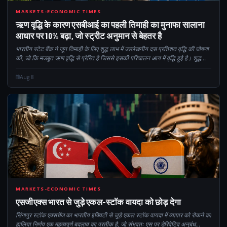
10
MARKETS-ECONOMIC TIMES
ऋण वृद्धि के कारण एसबीआई का पहली तिमाही का मुनाफा सालाना
आधार पर 10% बढ़ा, जो स्ट्रीट अनुमान से बेहतर है
भारतीय स्टेट बैंक ने जून तिमाही के लिए शुद्ध लाभ में उल्लेखनीय दस प्रतिशत वृद्धि की घोषणा
की, जो कि मजबूत ऋण वृद्धि से प्रेरित है जिससे इसकी परिचालन आय में वृद्धि हुई है। शुद्ध
ब्याज में साल-दर-साल पंद्रह प्रतिशत की वृद्धि...
Aug 8
CM
MARKETS-ECONOMIC TIMES
एसजीएक्स भारत से जुड़े एकल-स्टॉक वायदा को छोड़ देगा
सिंगापुर स्टॉक एक्सचेंज का भारतीय इक्विटी से जुड़े एकल स्टॉक वायदा में व्यापार को रोकने का
हालिया निर्णय एक महत्वपूर्ण बदलाव का प्रतीक है, जो संभवतः एस पर डेरिवेटिव अनुबंध