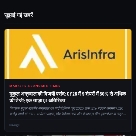
सुझाई गई खबरें
CY2
MARKETS-ECONOMIC TIMES
मुकुल अग्रवाल की विजयी पसंद: CY26 में 9 शेयरों में 50% से अधिक
की तेजी; एक ताज़ा Q1 अतिरिक्त
निवेशक मुकुल महावीर अग्रवाल का पोर्टफोलियो जून 2026 तक 12% बढ़कर लगभग 7,720
करोड़ रुपये हो गया। अपोलो पाइप्स, हिंद रेक्टिफायर्स और केआरएन हीट एक्सचेंजर के नेतृत्व
में कई होल्डिंग्स ने CY26 में मजबूत लाभ दिया। पोर्टफोलियो में यह भी बताया गया है...
Aug 8