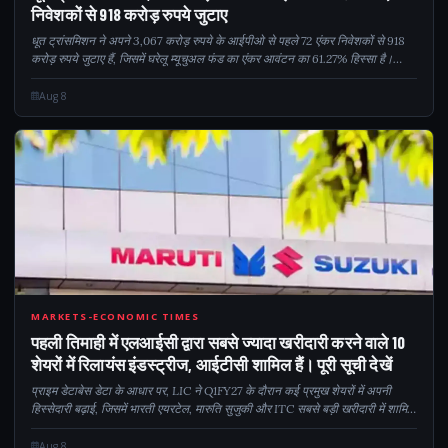
निवेशकों से 918 करोड़ रुपये जुटाए
धूत ट्रांसमिशन ने अपने 3,067 करोड़ रुपये के आईपीओ से पहले 72 एंकर निवेशकों से 918
करोड़ रुपये जुटाए हैं, जिसमें घरेलू म्यूचुअल फंड का एंकर आवंटन का 61.27% हिस्सा है।
कंपनी इस रकम का इस्तेमाल कर्ज चुकाने में करेगी...
Aug 8
10
MARKETS-ECONOMIC TIMES
पहली तिमाही में एलआईसी द्वारा सबसे ज्यादा खरीदारी करने वाले 10
शेयरों में रिलायंस इंडस्ट्रीज, आईटीसी शामिल हैं। पूरी सूची देखें
प्राइम डेटाबेस डेटा के आधार पर, LIC ने Q1FY27 के दौरान कई प्रमुख शेयरों में अपनी
हिस्सेदारी बढ़ाई, जिसमें भारती एयरटेल, मारुति सुजुकी और ITC सबसे बड़ी खरीदारी में शामिल
रहे।
Aug 8