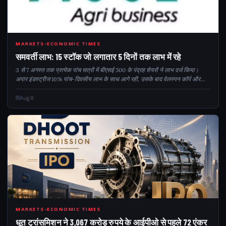
155
MARKETS-ECONOMIC TIMES
समवर्ती लाभ: 15 स्टॉक जो लगातार 5 दिनों तक लाभ में रहे
3 से 7 अगस्त तक प्रत्येक पांच सत्रों में बीएसई 500 के पंद्रह शेयरों ने लाभ दर्ज किया।
अपार इंडस्ट्रीज 16% पांच-दिवसीय लाभ के साथ आगे रही, उसके बाद वेलस्पन कॉर्प और
ऑथम इन्वेस्टमेंट रहे।
Aug 8
306
MARKETS-ECONOMIC TIMES
धूत ट्रांसमिशन ने 3,067 करोड़ रुपये के आईपीओ से पहले 72 एंकर