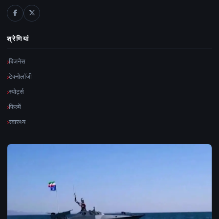
श्रेणियां
बिजनेस
टेक्नोलॉजी
स्पोर्ट्स
फिल्में
स्वास्थ्य