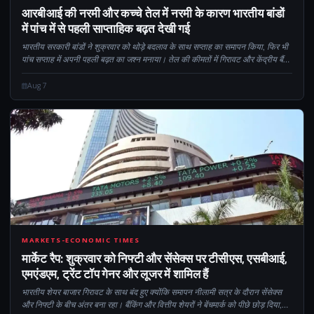
CM
आरबीआई की नरमी और कच्चे तेल में नरमी के कारण भारतीय बांडों
में पांच में से पहली साप्ताहिक बढ़त देखी गई
भारतीय सरकारी बांडों ने शुक्रवार को थोड़े बदलाव के साथ सप्ताह का समापन किया, फिर भी
पांच सप्ताह में अपनी पहली बढ़त का जश्न मनाया। तेल की कीमतों में गिरावट और केंद्रीय बैंक
के शांत रुख ने इन बांडों की मांग बढ़ाने में मदद की...
Aug 7
CM
MARKETS-ECONOMIC TIMES
मार्केट रैप: शुक्रवार को निफ्टी और सेंसेक्स पर टीसीएस, एसबीआई,
एमएंडएम, ट्रेंट टॉप गेनर और लूजर में शामिल हैं
भारतीय शेयर बाजार गिरावट के साथ बंद हुए क्योंकि समापन नीलामी सत्र के दौरान सेंसेक्स
और निफ्टी के बीच अंतर बना रहा। बैंकिंग और वित्तीय शेयरों ने बेंचमार्क को पीछे छोड़ दिया,