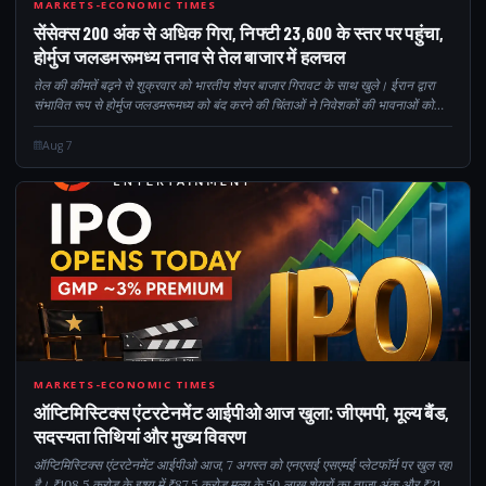
200
MARKETS-ECONOMIC TIMES
सेंसेक्स 200 अंक से अधिक गिरा, निफ्टी 23,600 के स्तर पर पहुंचा,
होर्मुज जलडमरूमध्य तनाव से तेल बाजार में हलचल
तेल की कीमतें बढ़ने से शुक्रवार को भारतीय शेयर बाजार गिरावट के साथ खुले। ईरान द्वारा
संभावित रूप से होर्मुज जलडमरूमध्य को बंद करने की चिंताओं ने निवेशकों की भावनाओं को
प्रभावित किया। बजाज फाइनेंस और बजाज फिनसर्व के शेयरों में गिरावट का नेतृत्व किया...
Aug 7
CM
MARKETS-ECONOMIC TIMES
ऑप्टिमिस्टिक्स एंटरटेनमेंट आईपीओ आज खुला: जीएमपी, मूल्य बैंड,
सदस्यता तिथियां और मुख्य विवरण
ऑप्टिमिस्टिक्स एंटरटेनमेंट आईपीओ आज, 7 अगस्त को एनएसई एसएमई प्लेटफॉर्म पर खुल रहा
है। ₹108.5 करोड़ के इश्यू में ₹87.5 करोड़ मूल्य के 50 लाख शेयरों का ताज़ा अंक और ₹21