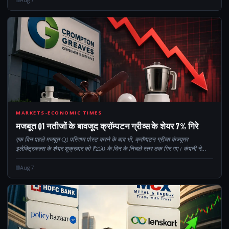
Q17
MARKETS-ECONOMIC TIMES
मजबूत Q1 नतीजों के बावजूद क्रॉम्पटन ग्रीव्स के शेयर 7% गिरे
एक दिन पहले मजबूत Q1 परिणाम पोस्ट करने के बाद भी, क्रॉम्पटन ग्रीव्स कंज्यूमर
इलेक्ट्रिकल्स के शेयर शुक्रवार को ₹250 के दिन के निचले स्तर तक गिर गए। कंपनी ने
PAT में सालाना 15.2% की बढ़ोतरी के साथ ₹143 करोड़ (6.4% मार्जिन) और 11.8% की
बढ़ोतरी दर्ज की...
Aug 7