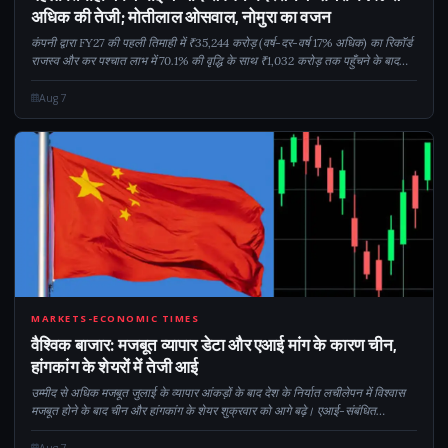
अधिक की तेजी; मोतीलाल ओसवाल, नोमुरा का वजन
कंपनी द्वारा FY27 की पहली तिमाही में ₹35,244 करोड़ (वर्ष-दर-वर्ष 17% अधिक) का रिकॉर्ड
राजस्व और कर पश्चात लाभ में 70.1% की वृद्धि के साथ ₹1,032 करोड़ तक पहुँचने के बाद
संवर्धन मदरसन इंटरनेशनल के शेयरों में उछाल आया, जो हाल के अधिग्रहणों से सहायता
प्राप्त है -...
Aug 7
CM
MARKETS-ECONOMIC TIMES
वैश्विक बाजार: मजबूत व्यापार डेटा और एआई मांग के कारण चीन,
हांगकांग के शेयरों में तेजी आई
उम्मीद से अधिक मजबूत जुलाई के व्यापार आंकड़ों के बाद देश के निर्यात लचीलेपन में विश्वास
मजबूत होने के बाद चीन और हांगकांग के शेयर शुक्रवार को आगे बढ़े। एआई-संबंधित
प्रौद्योगिकियों, विशेष रूप से अर्धचालक... की मजबूत मांग
Aug 7