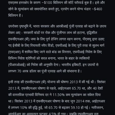
एफएक्स हस्तक्षेप के कारण ~$100 बिलियन की शॉर्ट फॉरवर्ड बुक है। इसे और
सोने के मूल्यांकन को समायोजित करते हुए, प्रयोग करने योग्य भंडार ~$460
बिलियन है।
उपरोक्त पृष्ठभूमि में, भारत सरकार और आरबीआई पूंजी प्रवाह को बढ़ाने के उपाय
लेकर आए - सरकारी बांडों पर रोक और पूंजीगत लाभ को हटाना, वृद्धिशील
एफसीएनआर (बी) जमा के लिए पूर्ण हेजिंग लागत वहन करना, पीएसयू द्वारा उठाए
गए ईसीबी के लिए रियायती स्वैप विंडो, एफपीआई के लिए पूरी तरह से सुलभ मार्ग
(एफएआर) में शामिल किए जाने वाले बांड का विस्तार, एफपीआई निवेश के लिए
विभिन्न निवेश श्रेणियों को सरल बनाना, भारत के बाहर के व्यक्तियों
(पीआरओआई) को निवेश की अनुमति देना। भारतीय इक्विटी. इन उपायों से
लगभग 70 अरब डॉलर का पूंजी प्रवाह आने की संभावना है।
इसी तरह की एफसीएनआर (बी) योजना की घोषणा 2013 में की गई थी। सितंबर
2013 में, एफसीएनआर घोषणा से पहले, आईएनआर 65.70 था, और 40 देशों
की वास्तविक प्रभावी विनिमय दर ने 11.50% कम मूल्यांकन का संकेत दिया
था। सितंबर 2013 में एफसीएनआर घोषणा के बाद जून 2014 तक, आईएनआर
में लगभग 10% की वृद्धि हुई, जो 65.70 से बढ़कर 59.10 हो गई। नतीजतन,
आरईईआर का अवमूल्यन घटकर 4.5% हो गया। जबकि एफसीएनआर इस