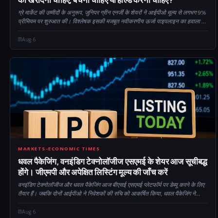
ग्रे मार्केट की उम्मीदों के अनुरूप, जुनिपर ग्रीन एनर्जी के शेयरों ने आईपीओ मूल्य से लगभग 9%
प्रीमियम पर शुरुआत की। विश्लेषक इसकी मजबूत नवीकरणीय ऊर्जा पाइपलाइन का हवाला देते
हुए लंबी अवधि के लिए स्टॉक रखने की सलाह देते हैं...
Aug 6
CM
MARKETS-ECONOMIC TIMES
धवल पैकेजिंग, वनइंडिग टेक्नोलॉजीज एसएमई के शेयर आज सूचीबद्ध
होंगे। जीएमपी और अपेक्षित लिस्टिंग मूल्य की जाँच करें
वनइंडिग टेक्नोलॉजीज और धवल पैकेजिंग आज बीएसई एसएमई प्लेटफॉर्म पर डेब्यू करने के लिए
तैयार हैं। जबकि दोनों आईपीओ ने निवेशकों की रुचि को आकर्षित किया, धवल पैकेजिंग ने
मजबूत गति के साथ लिस्टिंग दिवस में प्रवेश किया, जिसे 35.52 गुना का समर्थन मिला...
Aug 6