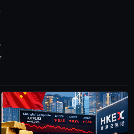
र
-
ा