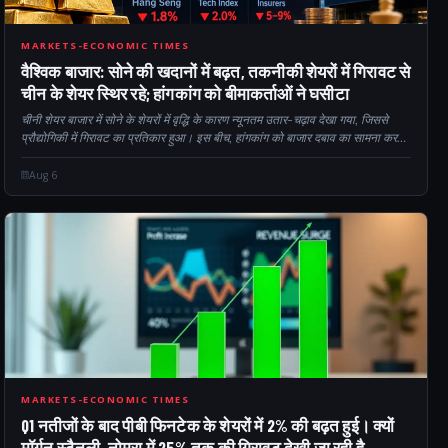
CM
MARKETS-ECONOMIC TIMES
वैश्विक बाजार: सोने की खदानों में बढ़त, तकनीकी शेयरों में गिरावट से
चीन के शेयर स्थिर रहे; हांगकांग को बीमाकर्ताओं ने घसीटा
चीनी शेयर बाजार में सोने के शेयरों में वृद्धि के कारण न्यूनतम उतार-चढ़ाव देखा गया, जिससे
प्रौद्योगिकी में गिरावट का प्रतिकार हुआ। इस बीच, हांगकांग को बाजार दबाव का सामना करना
पड़ा क्योंकि बीमा कंपनियों के शेयरों में तेजी से गिरावट आई। निवेशकों पर कड़ी नजर रखी जा
रही है...
Aug 6
Q12
MARKETS-ECONOMIC TIMES
Q1 नतीजों के बाद पीबी फिनटेक के शेयरों में 2% की बढ़त हुई। क्यों
मॉर्गन स्टैनली, नोमुरा में 25% तक की गिरावट देखी जा रही है